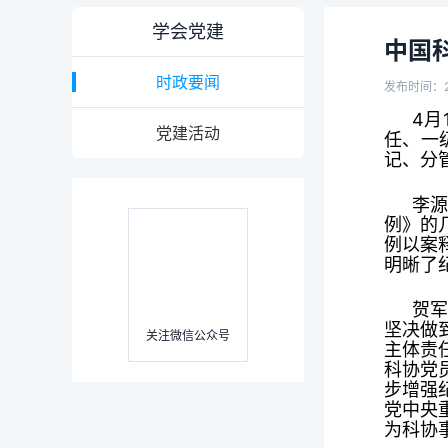
学会党建
中国
时政要闻
发布时间：2
4月
党建活动
任、一
记、分
李
例》的
例以案
明晰了
贺
坚决做
关注微信公众号
主体责
科协党
步增强
党中央
为科协