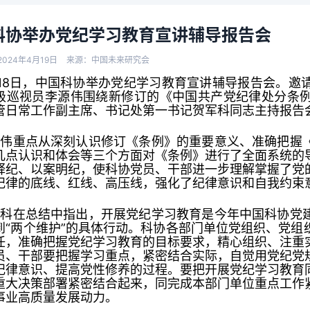
科协举办党纪学习教育宣讲辅导报告会
024年4月19日
来源：中国未来研究会
18日，中国科协举办党纪学习教育宣讲辅导报告会。邀
级巡视员李源伟围绕新修订的《中国共产党纪律处分条
管日常工作副主席、书记处第一书记贺军科同志主持报告
源伟重点从深刻认识修订《条例》的重要意义、准确把握
几点认识和体会等三个方面对《条例》进行了全面系统的
释纪、以案明纪，使科协党员、干部进一步理解掌握了党
纪律的底线、红线、高压线，强化了纪律意识和自我约束
军科在总结中指出，开展党纪学习教育是今年中国科协党
到“两个维护”的具体行动。科协各部门单位党组织、党组
任，准确把握党纪学习教育的目标要求，精心组织、注重
员、干部要把握学习重点，紧密结合实际，自觉用党纪党
纪律意识、提高党性修养的过程。要把开展党纪学习教育
重大决策部署紧密结合起来，同完成本部门单位重点工作
事业高质量发展动力。